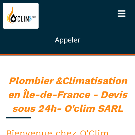
Appeler
Plombier &Climatisation
en Île-de-France - Devis
sous 24h- O'clim SARL
Bienvenue chez O'Clim