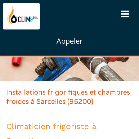
Appeler
Installations frigorifiques et chambres
froides à Sarcelles (95200)
Climaticien frigoriste à