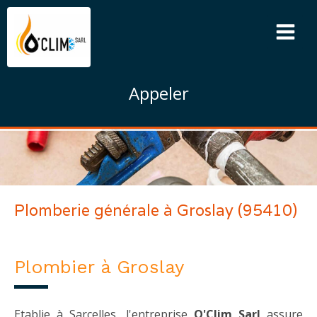
Appeler
Plomberie générale à Groslay (95410)
Plombier à Groslay
Etablie à Sarcelles, l'entreprise
O'Clim Sarl
assure